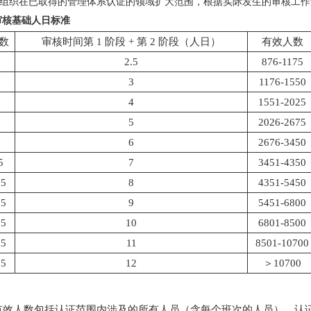
组织在已取得的管理体系认证的领域扩大范围，根据实际发生的审核工作
5审核基础人日标准
数
审核时间第 1 阶段 + 第 2 阶段（人日）
有效人数
2.5
876-1175
5
3
1176-1550
5
4
1551-2025
5
5
2026-2675
5
6
2676-3450
5
7
3451-4350
75
8
4351-5450
75
9
5451-6800
25
10
6801-8500
25
11
8501-10700
75
12
＞10700
：
. 有效人数包括认证范围内涉及的所有人员（含每个班次的人员）。