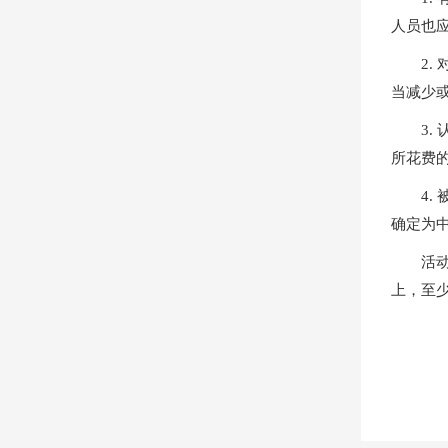
人员也
2
当减少
3
所花费
4
确定为
活
上，至少